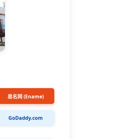
易名网 (Ename)
GoDaddy.com